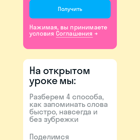
Получить
Нажимая, вы принимаете
условия
Соглашения
→
На открытом
уроке мы:
Разберем 4 способа,
как запоминать слова
быстро, навсегда и
без зубрежки
Поделимся